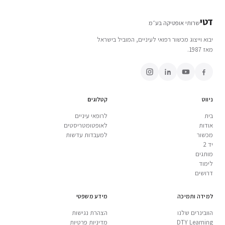
דטי
שרותי אופטיקה בע״מ
יבוא וייצוג מכשור רפואי לעיניים, המוביל בישראל
מאז 1987.
ניווט
קטלוגים
בית
לרופאי עיניים
אודות
לאופטומטריסטים
מכשור
למעבדות עדשות
יד 2
מותגים
לימוד
דרושים
למידה ותמיכה
מידע משפטי
הוובינרים שלנו
הצהרת נגישות
DTY Learning
מדיניות פרטיות