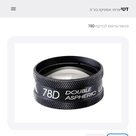
דטי
שרותי אופטיקה בע״מ
מכשור
›
עדשות לבדיקה
›
78D