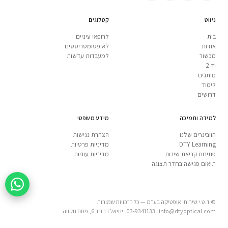
ניווט
קטלוגים
בית
לרופאי עיניים
אודות
לאופטומטריסטים
מכשור
למעבדות עדשות
יד 2
מותגים
לימוד
דרושים
למידה ותמיכה
מידע משפטי
הוובינרים שלנו
הצהרת נגישות
DTY Learning
מדיניות פרטיות
פתיחת קריאת שירות
מדיניות עוגיות
תיאום פגישה בחדר תצוגה
© ד.ט.י שירותי אופטיקה בע״מ — כל הזכויות שמורות
info@dtyoptical.com
·
03-9341133
·
יחיאל דרזנר 6, פתח תקווה