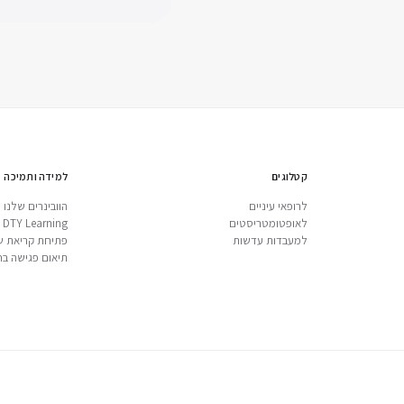
קטלוגים
למידה ותמיכה
לרופאי עיניים
הוובינרים שלנו
לאופטומטריסטים
DTY Learning
למעבדות עדשות
פתיחת קריאת ש
תיאום פגישה בח