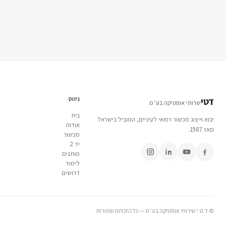
ניווט
דטי
שרותי אופטיקה בע״מ
בית
יבוא וייצוג מכשור רפואי לעיניים, המוביל בישראל
אודות
מאז 1987.
מכשור
יד 2
מותגים
לימוד
דרושים
© ד.ט.י שירותי אופטיקה בע״מ — כל הזכויות שמורות