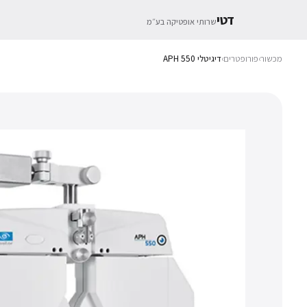
דטי
שרותי אופטיקה בע״מ
מכשור
›
פורופטרים
›
דיגיטלי APH 550