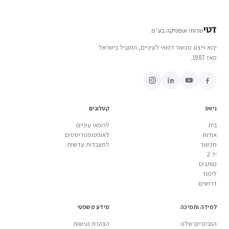
דטי
שרותי אופטיקה בע״מ
יבוא וייצוג מכשור רפואי לעיניים, המוביל בישראל
מאז 1987.
ניווט
קטלוגים
בית
לרופאי עיניים
אודות
לאופטומטריסטים
מכשור
למעבדות עדשות
יד 2
מותגים
לימוד
דרושים
למידה ותמיכה
מידע משפטי
הוובינרים שלנו
הצהרת נגישות