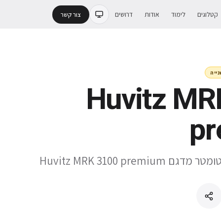
קטלוגים
לימוד
אודות
דרושים
צור קשר
נייה
Huvitz MR
p
Huvitz MRK 3100 prem