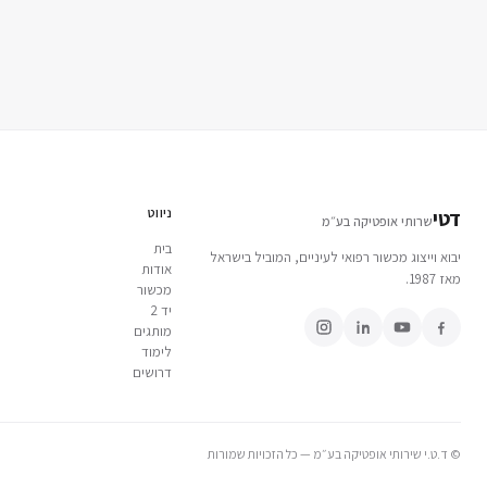
ניווט
דטי
שרותי אופטיקה בע״מ
בית
יבוא וייצוג מכשור רפואי לעיניים, המוביל בישראל
אודות
מאז 1987.
מכשור
יד 2
מותגים
לימוד
דרושים
© ד.ט.י שירותי אופטיקה בע״מ — כל הזכויות שמורות