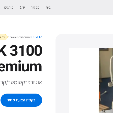
בית
מכשור
יד 2
מותגים
אוטורפרקטומטרים
HUVITZ
יד ש
K 3100
remium
אוטורפרקטומטר/קרטומטר מדגם ium
בקשת הצעת מחיר