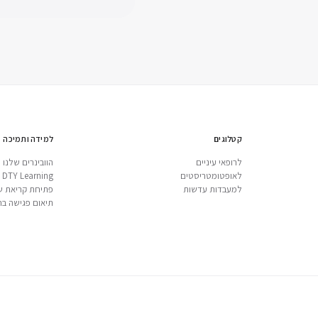
קטלוגים
למידה ותמיכה
לרופאי עיניים
הוובינרים שלנו
לאופטומטריסטים
DTY Learning
למעבדות עדשות
פתיחת קריאת ש
תיאום פגישה בח