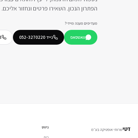
הפתרון הנכון. השאירו פרטים ונחזור אליכם.
מעדיפים מענה מיידי?
וואטסאפ
נייד
052-3270220
3
ניווט
דטי
שרותי אופטיקה בע״מ
בית