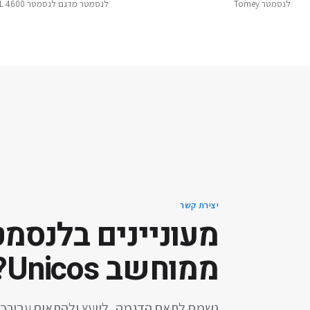
לנסמטר Tomey
לנסמטר מדגם לנסמטר Rodenstock AL 4600
יצירת קשר
מעוניינים ב
לנסמט
ממוחשב Unicos
?
נשמח לתאם הדגמה, לייעץ ולהתאים עבורכ