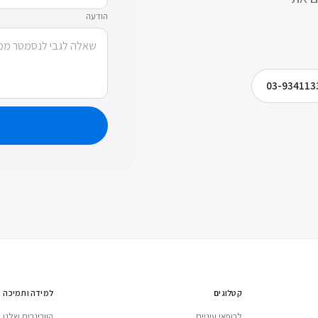
הודעה
03-934113
קטלוגים
למידה ותמיכה
לרופאי עיניים
הוובינרים שלנו