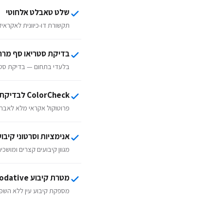
שלט טאבלט אלחוטי
תקשורת דו-כיוונית לאקראיז
בדיקת סטריאו סף מרח
בלעדי בתחום — בדיקת סטריא
ColorCheck לבדיקת ראיית צבעים
פרוטוקול אקראי מלא לאבחון 
אנימציות וסרטוני קיבו
מגוון קיבועים קצרים ומושכ
מטרת קיבוע Non-Accommodative
מספקת קיבוע עין ללא השפ