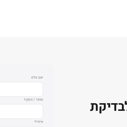
שם מלא
מוסד / תפקיד
בדיקת
אימייל