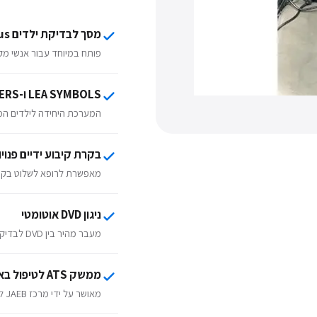
מסך לבדיקת ילדים Smart System PC-Plus
פותח במיוחד עבור אנשי מקצ
LEA SYMBOLS ו-LEA NUMBERS
המערכת היחידה לילדים המשלבת סמלי LEA מאוש
בקרת קיבוע ידיים פנויו
מאפשרת לרופא לשלוט בקשב
ניגון DVD אוטומטי
מעבר מהיר בין DVD לבדיקות חדות ראייה בלחיצת כפתור אחת.
ממשק ATS לטיפול באמבליופיה
מאושר על ידי מרכז JAEB לשימוש במחקר ATS של Pedig.