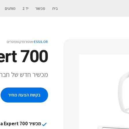
בית
מכשור
יד 2
מותגים
אוטורפרקטומטרים
ESSILOR
rt 700
מכשיר חדש של חברת Essilor לאבחון Myopia (קוצר ראייה, מ
בקשת הצעת מחיר
מכשיר Myopia Expert 700 של Essilor לניהול קוצר ראייה