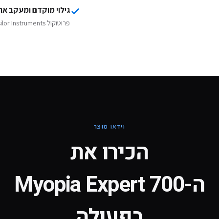
גילוי מוקדם ומעקב ארו
פרוטוקול Essilor Instruments לאיתור ומניעת קוצר ראייה.
וידאו מוצר
הכירו את
ה-
Myopia Expert 700
בפעולה