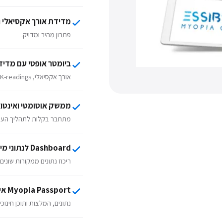
מדידת אורך אקסיאלי ו
פתרון מהיר ומדויק.
ביומטר אופטי עם מדי
אורך אקסיאלי, K-readings, טופוגרפיה, White-to-white ופיופילומטריה.
ממשק אוטומטי ואינטוא
מתחבר בקלות לתהליך העבו
Dashboard לנתוני מיופיה כוללים
ריכוז נתונים ממקורות שוני
Myopia Passport אישי למטופל
נתונים, המלצות ותוכן חינו