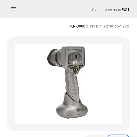
דטי
שרותי אופטיקה בע״מ
מכשור
›
מכשירים ניידים וידנים
›
PLR-3000