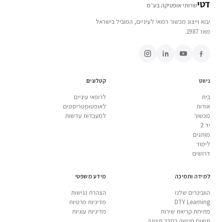
דטי
שרותי אופטיקה בע״מ
יבוא וייצוג מכשור רפואי לעיניים, המוביל בישראל
מאז 1987.
ניווט
קטלוגים
בית
לרופאי עיניים
אודות
לאופטומטריסטים
מכשור
למעבדות עדשות
יד 2
מותגים
לימוד
דרושים
למידה ותמיכה
מידע משפטי
הוובינרים שלנו
הצהרת נגישות
DTY Learning
מדיניות פרטיות
פתיחת קריאת שירות
מדיניות עוגיות
תיאום פגישה בחדר תצוגה