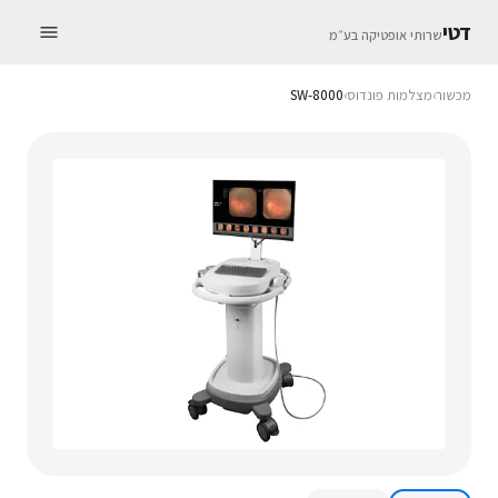
דטי
שרותי אופטיקה בע״מ
מכשור
›
מצלמות פונדוס
›
SW-8000