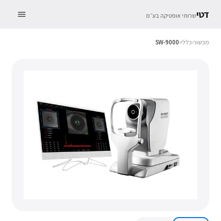
דטי
שרותי אופטיקה בע״מ
מכשור
›
כללי
›
SW-9000