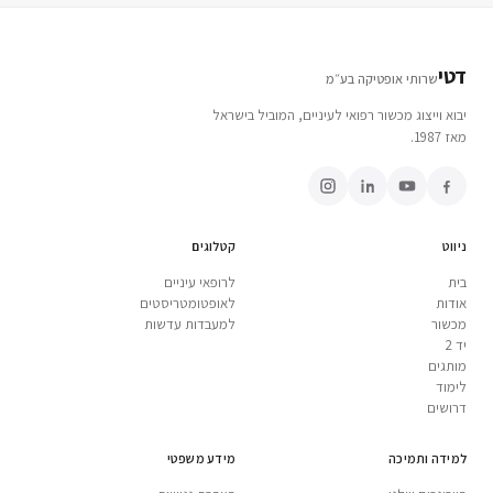
דטי
שרותי אופטיקה בע״מ
יבוא וייצוג מכשור רפואי לעיניים, המוביל בישראל
מאז 1987.
ניווט
קטלוגים
בית
לרופאי עיניים
אודות
לאופטומטריסטים
מכשור
למעבדות עדשות
יד 2
מותגים
לימוד
דרושים
למידה ותמיכה
מידע משפטי