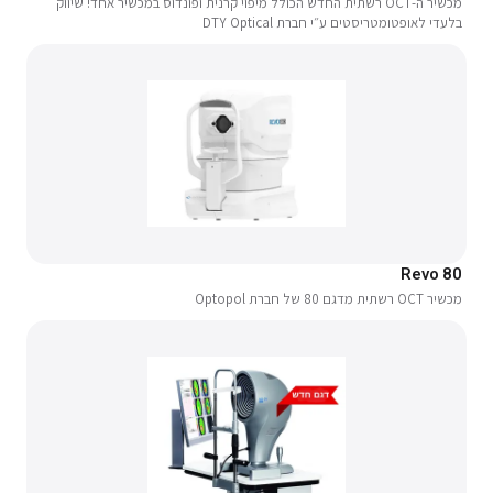
מכשיר ה-OCT רשתית החדש הכולל מיפוי קרנית ופונדוס במכשיר אחד! שיווק
בלעדי לאופטומטריסטים ע״י חברת DTY Optical
Revo 80
מכשיר OCT רשתית מדגם 80 של חברת Optopol