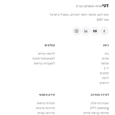
דטי
שרותי אופטיקה בע״מ
יבוא וייצוג מכשור רפואי לעיניים, המוביל בישראל
מאז 1987.
ניווט
קטלוגים
בית
לרופאי עיניים
אודות
לאופטומטריסטים
מכשור
למעבדות עדשות
יד 2
מותגים
לימוד
דרושים
למידה ותמיכה
מידע משפטי
הוובינרים שלנו
הצהרת נגישות
DTY Learning
מדיניות פרטיות
פתיחת קריאת שירות
מדיניות עוגיות