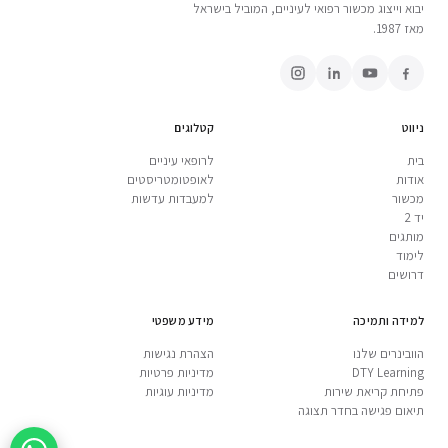
יבוא וייצוג מכשור רפואי לעיניים, המוביל בישראל
מאז 1987.
ניווט
קטלוגים
בית
לרופאי עיניים
אודות
לאופטומטריסטים
מכשור
למעבדות עדשות
יד 2
מותגים
לימוד
דרושים
למידה ותמיכה
מידע משפטי
הוובינרים שלנו
הצהרת נגישות
DTY Learning
מדיניות פרטיות
פתיחת קריאת שירות
מדיניות עוגיות
תיאום פגישה בחדר תצוגה