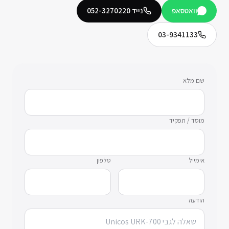
וואטסאפ
נייד
052-3270220
03-9341133
שם מלא
מוסד / תפקיד
אימייל
טלפון
הודעה