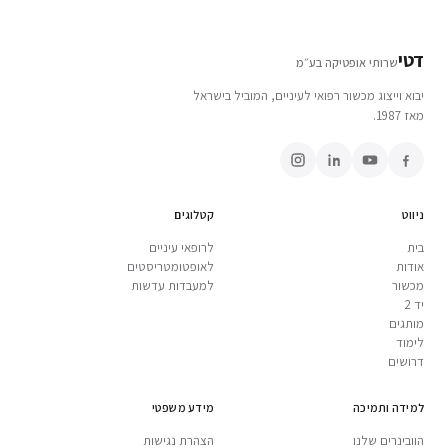
דטי
שרותי אופטיקה בע״מ
יבוא וייצוג מכשור רפואי לעיניים, המוביל בישראל
מאז 1987.
ניווט
קטלוגים
בית
לרופאי עיניים
אודות
לאופטומטריסטים
מכשור
למעבדות עדשות
יד 2
מותגים
לימוד
דרושים
למידה ותמיכה
מידע משפטי
הוובינרים שלנו
הצהרת נגישות