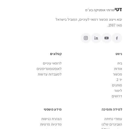
דטי
שרותי אופטיקה בע״מ
יבוא וייצוג מכשור רפואי לעיניים, המוביל בישראל
מאז 1987.
ניווט
קטלוגים
בית
לרופאי עיניים
אודות
לאופטומטריסטים
מכשור
למעבדות עדשות
יד 2
מותגים
לימוד
דרושים
למידה ותמיכה
מידע משפטי
עמודי נחיתה
הצהרת נגישות
הוובינרים שלנו
מדיניות פרטיות