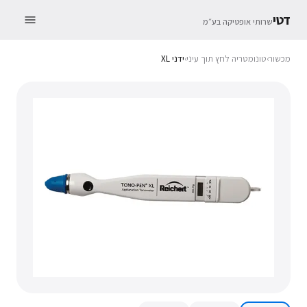
דטי
שרותי אופטיקה בע״מ
מכשור
›
טונומטריה לחץ תוך עיני
›
ידני XL