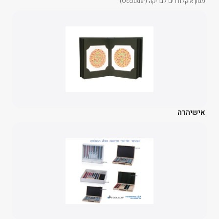
מגוון אוקלודרים לבדיקה (Occluder)
אישיהרה