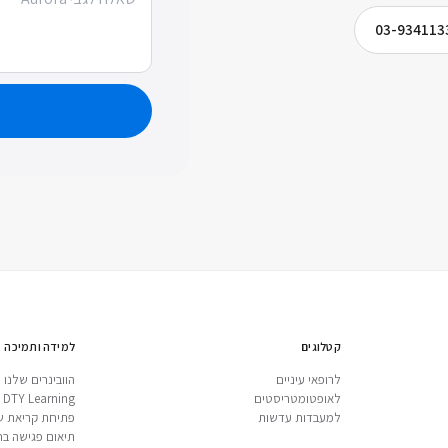
03-934113
קטלוגים
למידה ותמיכה
לרופאי עיניים
הוובינרים שלנו
לאופטומטריסטים
DTY Learning
למעבדות עדשות
פתיחת קריאת ש
תיאום פגישה בח