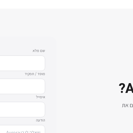
שם מלא
מוסד / תפקיד
?
A
אימייל
ם את
הודעה