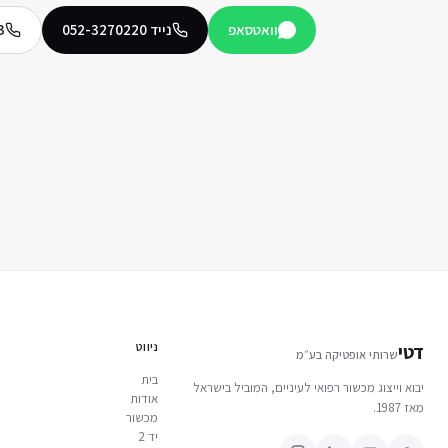
וואטסאפ
נייד
052-3270220
3
ניווט
דטי
שרותי אופטיקה בע״מ
בית
יבוא וייצוג מכשור רפואי לעיניים, המוביל בישראל
אודות
מאז 1987.
מכשור
יד 2