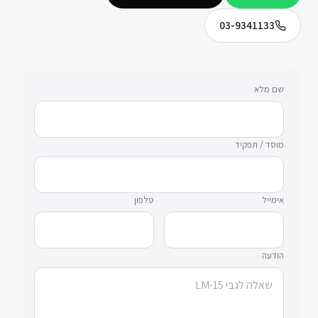
03-9341133
שם מלא
מוסד / תפקיד
אימייל
טלפון
הודעה