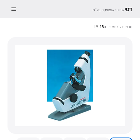
דטי
שרותי אופטיקה בע״מ
מכשור
›
לנסמטרים
›
LM-15