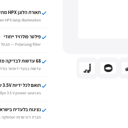
תאורת הלוגן HPX מתקדמת
Halogen HPX lamp illumination לצבע רק
פילטר פולרויד ייחודי
Polarizing filter — מבטל כמעט לחלוטין החזרי אור מהקרנית.
68 עדשות לבדיקה מדויקת
עדשות בצעדי דיופטר בודדים — טוו
תואם לכל ידיות 3.5V של Welch Allyn
llyn 3.5 V power sources.
נציגות בלעדית בישרא
חברת דטי שרותי אופטיקה — נציגה בלעדית של elch Allyn