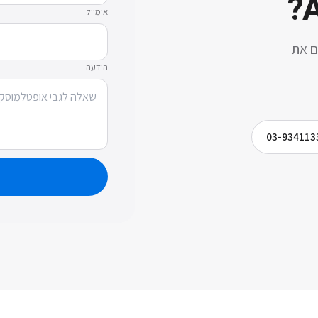
?
A
אימייל
ם את
הודעה
03-934113