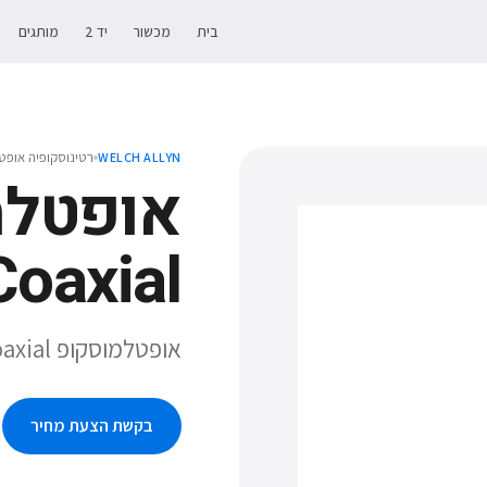
בית
מכשור
יד 2
מותגים
רטינוסקופיה אופט
WELCH ALLYN
אופטלמ
Coaxial
אופטלמוסקופ AutoStep Coaxial
בקשת הצעת מחיר