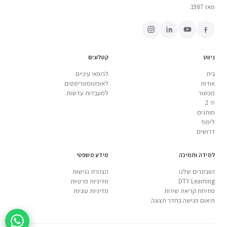
מאז 1987.
ניווט
קטלוגים
בית
לרופאי עיניים
אודות
לאופטומטריסטים
מכשור
למעבדות עדשות
יד 2
מותגים
לימוד
דרושים
למידה ותמיכה
מידע משפטי
הוובינרים שלנו
הצהרת נגישות
DTY Learning
מדיניות פרטיות
פתיחת קריאת שירות
מדיניות עוגיות
תיאום פגישה בחדר תצוגה