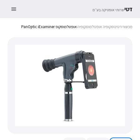
דטי
שרותי אופטיקה בע״מ
מכשור
›
רטינוסקופיה אופטלמוסקופיה
›
אופטלמוסקופ PanOptic iExaminer