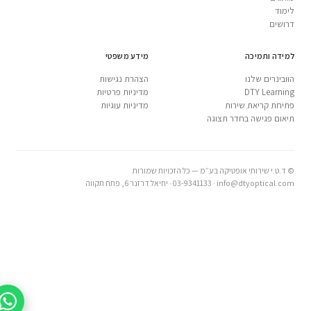
לימוד
דרושים
למידה ותמיכה
מידע משפטי
הוובינרים שלנו
הצהרת נגישות
DTY Learning
מדיניות פרטיות
פתיחת קריאת שירות
מדיניות עוגיות
תיאום פגישה בחדר תצוגה
© ד.ט.י שירותי אופטיקה בע״מ — כל הזכויות שמורות
info@dtyoptical.com
·
03-9341133
·
יחיאל דרזנר 6, פתח תקווה