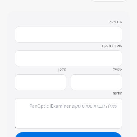
שם מלא
מוסד / תפקיד
אימייל
טלפון
הודעה