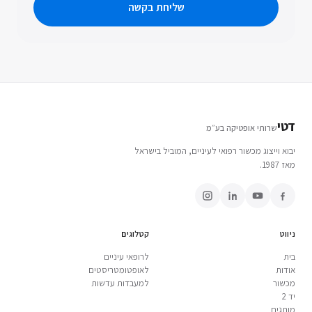
שליחת בקשה
דטי
שרותי אופטיקה בע״מ
יבוא וייצוג מכשור רפואי לעיניים, המוביל בישראל
מאז 1987.
ניווט
קטלוגים
בית
לרופאי עיניים
אודות
לאופטומטריסטים
מכשור
למעבדות עדשות
יד 2
מותגים