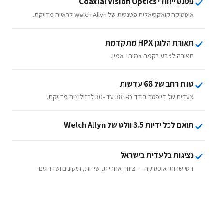
פטנט ייחודי Coaxial Vision Optics
אופטיקה קואקסיאלית פטנטית של Welch Allyn לראייה מדויקת.
תאורת הלוגן HPX מתקדמת
תאורה לצבע רקמה אמיתי ואמין.
טווח רחב של 68 עדשות
צעדים של דיופטר בודד מ-+38 עד -30 לרזולוציה מדויקת.
תואם לכל ידיות 3.5 וולט של Welch Allyn
נציגות בלעדית בישראל
דטי שרותי אופטיקה — ציוד, אחריות, שירות, תיקונים ושדרוגים.