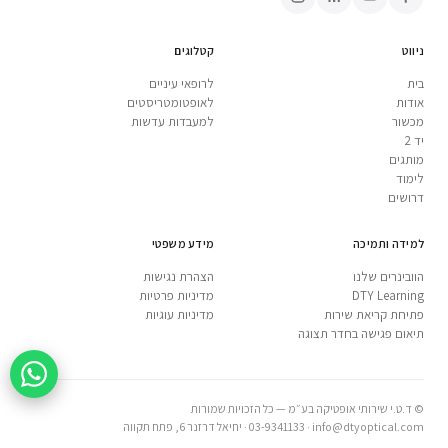
ניווט
קטלוגים
בית
לרופאי עיניים
אודות
לאופטומטריסטים
מכשור
למעבדות עדשות
יד 2
מותגים
לימוד
דרושים
למידה ותמיכה
מידע משפטי
הוובינרים שלנו
הצהרת נגישות
DTY Learning
מדיניות פרטיות
פתיחת קריאת שירות
מדיניות עוגיות
תיאום פגישה בחדר תצוגה
© ד.ט.י שירותי אופטיקה בע״מ — כל הזכויות שמורות
info@dtyoptical.com
·
03-9341133
·
יחיאל דרזנר 6, פתח תקווה